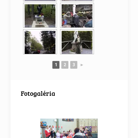
1
2
3
►
Fotogaléria