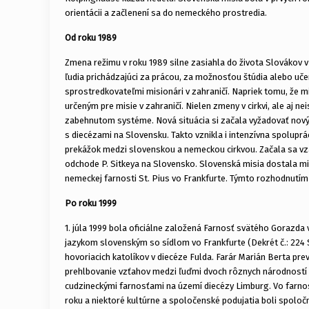
orientácii a začlenení sa do nemeckého prostredia.
Od roku 1989
Zmena režimu v roku 1989 silne zasiahla do života Slovákov v
ľudia prichádzajúci za prácou, za možnosťou štúdia alebo uče
sprostredkovateľmi misionári v zahraničí. Napriek tomu, že m
určeným pre misie v zahraničí. Nielen zmeny v cirkvi, ale aj 
zabehnutom systéme. Nová situácia si začala vyžadovať nový 
s diecézami na Slovensku. Takto vznikla i intenzívna spolupr
prekážok medzi slovenskou a nemeckou cirkvou. Začala sa v
odchode P. Sitkeya na Slovensko. Slovenská misia dostala mi
nemeckej farnosti St. Pius vo Frankfurte. Týmto rozhodnutím 
Po roku 1999
1. júla 1999 bola oficiálne založená Farnosť svätého Gorazd
jazykom slovenským so sídlom vo Frankfurte (Dekrét č.: 224 S
hovoriacich katolíkov v diecéze Fulda. Farár Marián Berta pre
prehlbovanie vzťahov medzi ľuďmi dvoch rôznych národností s
cudzineckými farnosťami na území diecézy Limburg. Vo farnosti
roku a niektoré kultúrne a spoločenské podujatia boli spolo