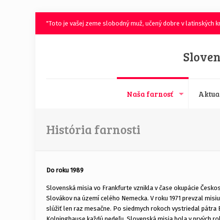
"Toto je vašej zeme slobodný muž, učený dobre v latinských kn
Sloven
Naša farnosť
Aktua
História farnosti
Do roku 1989
Slovenská misia vo Frankfurte vznikla v čase okupácie Česko
Slovákov na území celého Nemecka. V roku 1971 prevzal misiu
slúžiť len raz mesačne. Po siedmych rokoch vystriedal pátra B
Kolpinghause každú nedeľu. Slovenská misia bola v prvých ro