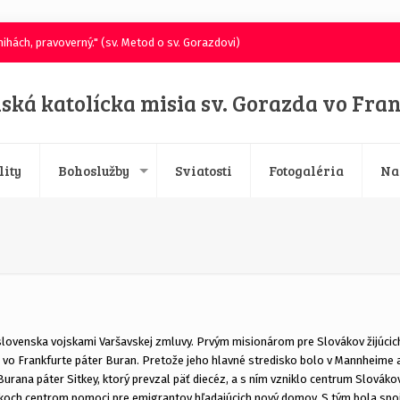
ihách, pravoverný." (sv. Metod o sv. Gorazdovi)
ská katolícka misia sv. Gorazda vo Fra
lity
Bohoslužby
Sviatosti
Fotogaléria
Na
slovenska vojskami Varšavskej zmluvy. Prvým misionárom pre Slovákov žijúcich
 vo Frankfurte páter Buran. Pretože jeho hlavné stredisko bolo v Mannheime
urana páter Sitkey, ktorý prevzal päť diecéz, a s ním vzniklo centrum Slovákov
koch centrom pomoci pre emigrantov hľadajúcich nový domov. S tým bola spoje