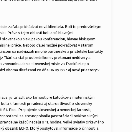
isie začala prichádzať nová klientela. Boli to predovšetkým
u. Práve v tejto oblasti boli a sú hlavnými
ená slovenskou biskupskou konferenciou, hlavne biskupom
 misijnej práce. Nebolo ďalej možné pokračovať v starom
zincom sa nadviazali mnohé partnerské a priateľské kontakty
ojz Tkáč sa stal prostredníkom v prekonaní nedôvery a
 znovuobsadenie slovenskej misie vo Frankfurte po
dzi oboma diecézami zo dňa 06.09.1997 aj nové priestory v
aus ju zriadil ako farnosť pre katolíkov s materinským
ola k farnosti priradená aj starostlivosť o slovensky
ti St. Pius. Prepojenie slovenskej a nemeckej farnosti,
innosťami, sa zrovnoprávnila pastorácia Slovákov s inými
ravidelne každú nedeľu o 11. hodine. Veľké sviatky cirkevného
ký obežník ECHO, ktorý poskytoval informácie o činnosti a