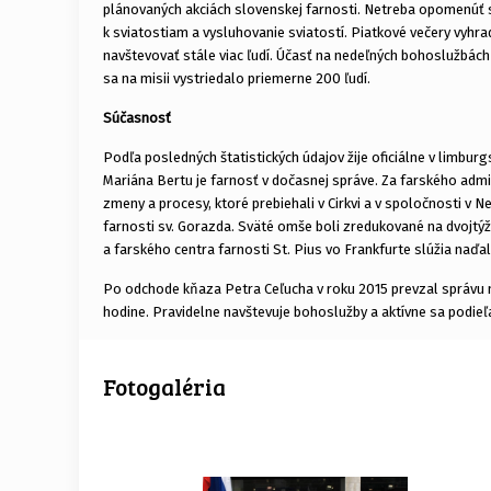
plánovaných akciách slovenskej farnosti. Netreba opomenúť spo
k sviatostiam a vysluhovanie sviatostí. Piatkové večery vyhrad
navštevovať stále viac ľudí. Účasť na nedeľných bohoslužbách
sa na misii vystriedalo priemerne 200 ľudí.
Súčasnosť
Podľa posledných štatistických údajov žije oficiálne v limburg
Mariána Bertu je farnosť v dočasnej správe. Za farského admi
zmeny a procesy, ktoré prebiehali v Cirkvi a v spoločnosti v 
farnosti sv. Gorazda. Sväté omše boli zredukované na dvojtýž
a farského centra farnosti St. Pius vo Frankfurte slúžia naďa
Po odchode kňaza Petra Ceľucha v roku 2015 prevzal správu mi
hodine. Pravidelne navštevuje bohoslužby a aktívne sa podieľa 
Fotogaléria