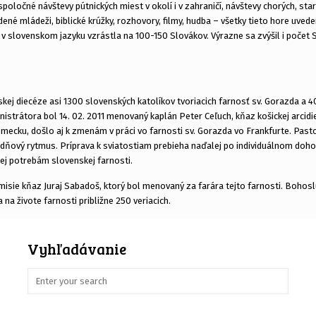
ločné návštevy pútnických miest v okolí i v zahraničí, návštevy chorých, starý
ené mládeži, biblické krúžky, rozhovory, filmy, hudba – všetky tieto hore uved
 v slovenskom jazyku vzrástla na 100-150 Slovákov. Výrazne sa zvýšil i počet
skej diecéze asi 1300 slovenských katolíkov tvoriacich farnosť sv. Gorazda a 4
nistrátora bol 14. 02. 2011 menovaný kaplán Peter Ceľuch, kňaz košickej arc
Nemecku, došlo aj k zmenám v práci vo farnosti sv. Gorazda vo Frankfurte. Pas
dňový rytmus. Príprava k sviatostiam prebieha naďalej po individuálnom dohov
lej potrebám slovenskej farnosti.
sie kňaz Juraj Sabadoš, ktorý bol menovaný za farára tejto farnosti. Bohoslu
na živote farnosti približne 250 veriacich.
Vyhľadávanie