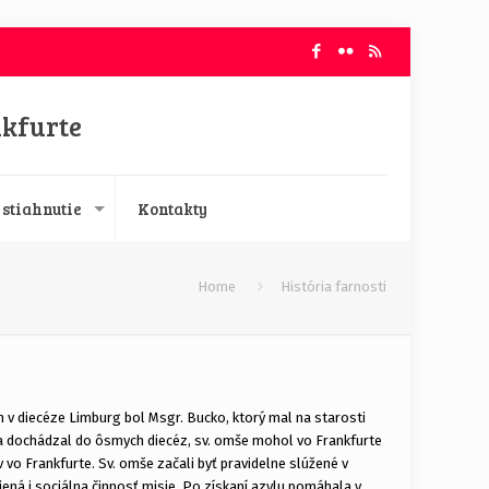
nkfurte
 stiahnutie
Kontakty
Home
História farnosti
 v diecéze Limburg bol Msgr. Bucko, ktorý mal na starosti
 a dochádzal do ôsmych diecéz, sv. omše mohol vo Frankfurte
 vo Frankfurte. Sv. omše začali byť pravidelne slúžené v
ná i sociálna činnosť misie. Po získaní azylu pomáhala v