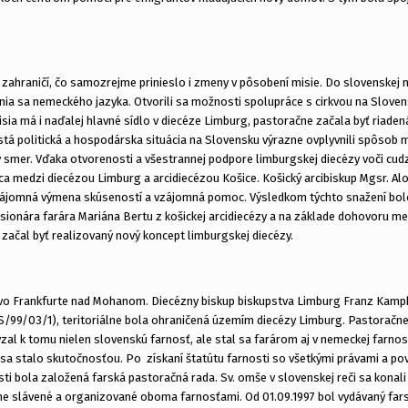
 zahraničí, čo samozrejme prinieslo i zmeny v pôsobení misie. Do slovenskej m
nia sa nemeckého jazyka. Otvorili sa možnosti spolupráce s cirkvou na Slovensk
isia má i naďalej hlavné sídlo v diecéze Limburg, pastoračne začala byť riad
neistá politická a hospodárska situácia na Slovensku výrazne ovplyvnili spôsob
smer. Vďaka otvorenosti a všestrannej podpore limburgskej diecézy voči cud
áca medzi diecézou Limburg a arcidiecézou Košice. Košický arcibiskup Mgsr. Al
zájomná výmena skúseností a vzájomná pomoc. Výsledkom týchto snažení bolo
sionára farára Mariána Bertu z košickej arcidiecézy a na základe dohovoru me
začal byť realizovaný nový koncept limburgskej diecézy.
a vo Frankfurte nad Mohanom. Diecézny biskup biskupstva Limburg Franz Kamph
/99/03/1), teritoriálne bola ohraničená územím diecézy Limburg. Pastoračne b
vzal k tomu nielen slovenskú farnosť, ale stal sa farárom aj v nemeckej farnos
a stalo skutočnosťou. Po získaní štatútu farnosti so všetkými právami a pov
 bola založená farská pastoračná rada. Sv. omše v slovenskej reči sa konali p
čne slávené a organizované oboma farnosťami. Od 01.09.1997 bol vydávaný fars